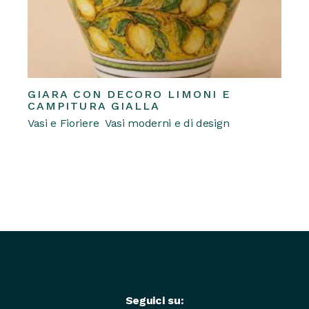
GIARA CON DECORO LIMONI E
REQUEST A QUOTE
Questo
CAMPITURA GIALLA
prodotto
Vasi e Fioriere
Vasi moderni e di design
ha
più
varianti.
Le
opzioni
possono
essere
scelte
nella
pagina
del
prodotto
Seguici su: