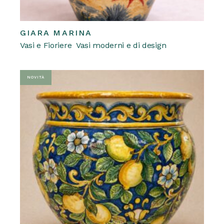
GIARA MARINA
REQUEST A QUOTE
Questo
Vasi e Fioriere
Vasi moderni e di design
prodotto
ha
più
varianti.
Le
NOVITÀ
opzioni
possono
essere
scelte
nella
pagina
del
prodotto