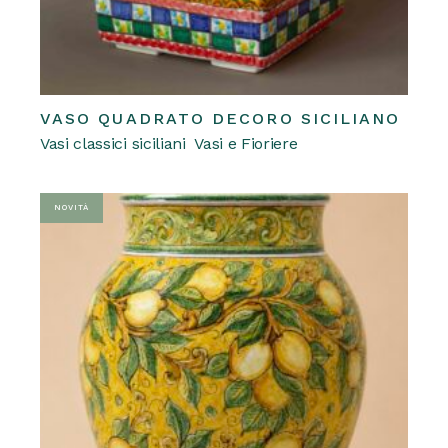
VASO QUADRATO DECORO SICILIANO
REQUEST A QUOTE
Questo
Vasi classici siciliani
Vasi e Fioriere
prodotto
ha
più
varianti.
Le
NOVITÀ
opzioni
possono
essere
scelte
nella
pagina
del
prodotto