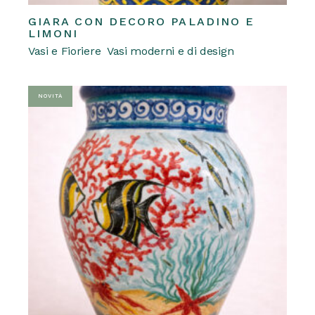
GIARA CON DECORO PALADINO E
REQUEST A QUOTE
Questo
LIMONI
prodotto
Vasi e Fioriere
Vasi moderni e di design
ha
più
varianti.
Le
opzioni
NOVITÀ
possono
essere
scelte
nella
pagina
del
prodotto