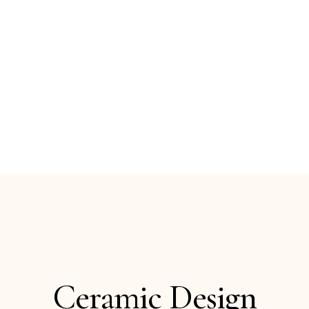
Da generazioni di artigiani nasce
Fratantoni
Keramos
, un laboratorio dove la
tradizione
delle ceramiche siciliane
incontra il design
contemporaneo.
Ceramic Design