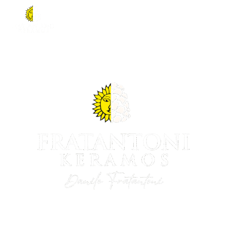
L’Arte
delle
Ceramiche
di
Santo
Stefano
di
Camastra